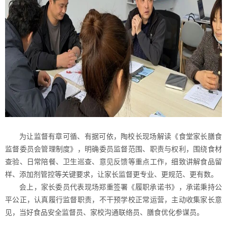
为让监督有章可循、有据可依，陶校长现场解读《食堂家长膳食
监督委员会管理制度》，明确委员监督范围、职责与权利，围绕食材
查验、日常陪餐、卫生巡查、意见反馈等重点工作，细致讲解食品留
样、添加剂管控等关键要求，让家长监督更专业、更规范、更有数。
会上，家长委员代表现场郑重签署《履职承诺书》，承诺秉持公
平公正，认真履行监督职责，不干预学校正常运营，主动收集家长意
见，当好食品安全监督员、家校沟通联络员、膳食优化参谋员。