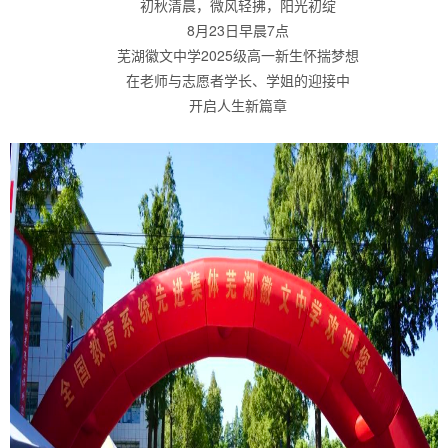
初秋清晨，微风轻拂，阳光初绽
8月23日早晨7点
芜湖徽文中学2025级高一新生怀揣梦想
在老师与志愿者学长、学姐的迎接中
开启人生新篇章